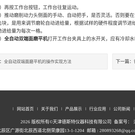
再按工作台按钮，工作台往复运动。
推动磨削动力头侧面的手动、自动把手，是否灵活。否则要在
击块，是用来调节磨轮自动进给量，根据试样的硬件程度调节进给
动进给量为每次一格。
）
全自动双端面磨平机
打开工作台夹具上的水开关，应有冷却水
：
下一篇：
全自动双端面磨平机的操作实现方法
网站首页
关于我们
产品展示
行业应用
公司新闻
2026 版权所有©天津德斯特仪器科技有限公司 备案号：
辰区广源街北辰西道北侧荣康园13-1-1204
邮箱 : 280893268@qq.c