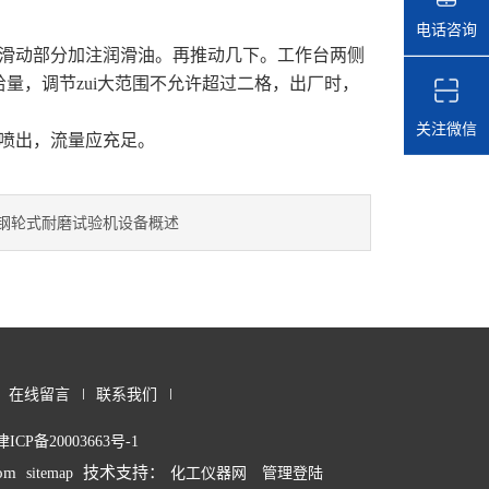
电话咨询
滑动部分加注润滑油。再推动几下。工作台两侧
量，调节zui大范围不允许超过二格，出厂时，
关注微信
喷出，流量应充足。
钢轮式耐磨试验机设备概述
在线留言
联系我们
津ICP备20003663号-1
om
技术支持：
sitemap
化工仪器网
管理登陆