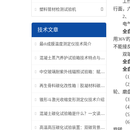
工作台
行面，
塑料管材检测试验机
2、
电气控
技术文章
全
用36
最di成膜温度测定仪技术简介
不能接
双端面
混凝土蒸汽养护试验箱技术特点与应用解析
全
全
中空玻璃耐紫外线辐照试验箱：赋能建筑玻璃质量检测新标准
（1）
（2）
再生骨料碳化改性箱｜胶凝材料碳化机理研究专用设备
轮、磨
（3）
锥形斗激光收缩变形测定仪技术介绍
（4）
混凝土碳化试验箱是什么？一文读懂它的功能、原理与标准要求
（5）
（6）
高温高压碳化试验装置：双碳背景下胶凝材料研究核心装备
旋转。