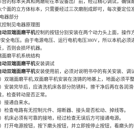
的标本夹具和两磨轮在本设备出厂前，经过精心调试，确保磨
六个面的立方体标本，只需要经过三次磨削成即可，每次要定位
电器部分
制见电器原理图
自动双端面磨平机
控制的按钮分别安装在两个动力头上面，操作
V的安全电压。由于电源电压、运行电机电压380V，所以本机必
反，否则会损坏机器。
磨平机系统结构
自动双端面磨平机
安装调试
自动双端面磨平机
安装使用前，必须对说明书中的有关安装、调
双端面磨平机,双面磨平机安装在浇铸的地基上，地面必须平整
安装完毕后，应清洗机床各部分防锈料，擦干净后再在各润滑
盘，检查转动是否正常。
接通自来水。
检查电路有无控制元件、熔断器、接头是否松动、掉线等。
机床必须有可靠的接地，经过检查无误后方可接通电源。
打开电源按钮，按下磨头按钮，并立即按停止按钮，看磨头的