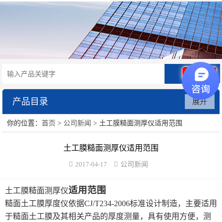
拨号
产品目录
展开
你的位置：
首页
>
公司新闻
> 土工膜糙面测厚仪适用范围
水泥砂浆类试验仪器
土工膜糙面测厚仪适用范围
混凝土类检测设备
2017-04-17
公司新闻
沥青类试验仪器
适用范围
土工膜糙面测厚仪
防水卷材类试验仪器
糙面土工膜厚度仪依据
CJ/T234-2006
标准设计制造，主要适用
于糙面土工膜及其相关产品的厚度测量，具有使用方便，测
陶瓷砖系列