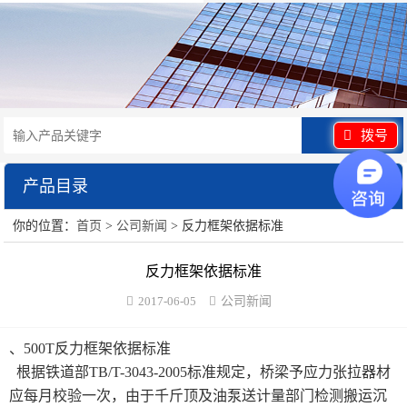
拨号
产品目录
展开
你的位置：
首页
>
公司新闻
> 反力框架依据标准
水泥砂浆类试验仪器
反力框架依据标准
混凝土类检测设备
2017-06-05
公司新闻
沥青类试验仪器
、500T反力框架依据标准
防水卷材类试验仪器
根据铁道部TB/T-3043-2005标准规定，桥梁予应力张拉器材
应每月校验一次，由于千斤顶及油泵送计量部门检测搬运沉
陶瓷砖系列