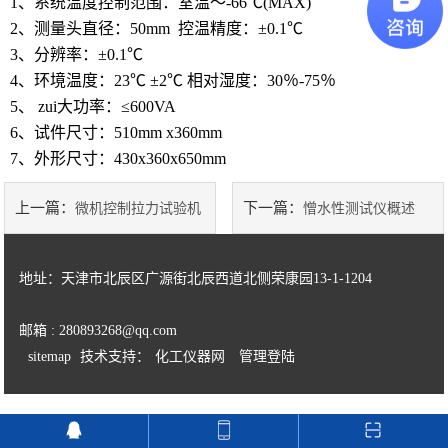
1、系统温度控制范围：室温～-66℃(MAX)
2、测量头直径：50mm 控温精度：±0.1℃
陶瓷砖系列
3、分辨率：±0.1℃
4、环境温度：23℃ ±2℃ 相对湿度：30％-75％
土工类试验仪器
5、 zui大功率：≤600VA
6、试件尺寸：510mm x360mm
建筑节能类试验仪器
7、外形尺寸：430x360x650mm
塑料管材检测试验机
上一篇：
下一篇：
微机控制拉力试验机
憎水性测试仪概述
简介及特点
地址：天津市北辰区广源街北辰西道北侧荣康园13-1-1204
邮箱 : 280893268@qq.com
sitemap
技术支持：
化工仪器网
管理登陆