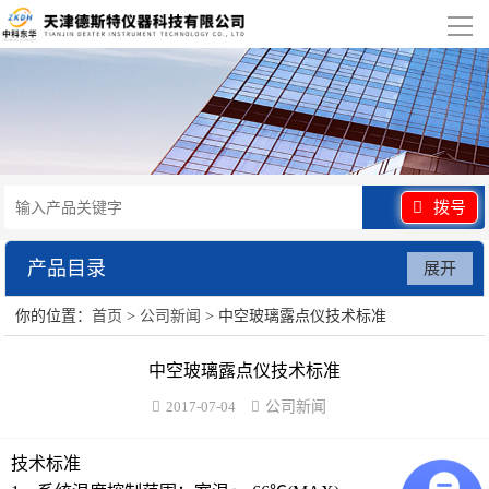
导
航
网站首页
关于我们
产品展示
拨号
行业应用
产品目录
展开
视频展示
你的位置：
首页
>
公司新闻
> 中空玻璃露点仪技术标准
水泥砂浆类试验仪器
资讯中心
中空玻璃露点仪技术标准
混凝土类检测设备
2017-07-04
公司新闻
联系我们
沥青类试验仪器
技术标准
防水卷材类试验仪器