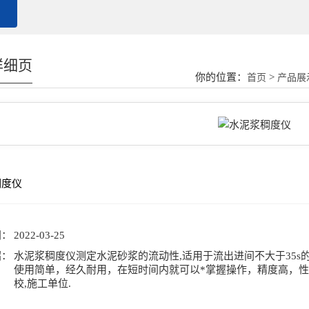
详细页
你的位置：
>
首页
产品展
稠度仪
号：
间：
2022-03-25
绍：
水泥浆稠度仪测定水泥砂浆的流动性,适用于流出进间不大于35s
使用简单，经久耐用，在短时间内就可以*掌握操作，精度高，性能
校,施工单位.