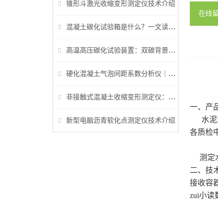
锥形斗激光收缩变形测定仪技术介绍
在线
混凝土碳化试验箱是什么？一文读懂它的功能、原理与标准要求
高温高压碳化试验装置：双碳背景下胶凝材料研究核心装备
硬化混凝土气泡间距系数分析仪｜参数检测与行业标准详解
非接触式混凝土收缩变形测定仪：早龄期收缩检测核心设备
一、产
水泥
新型电脑沥青软化点测定仪技术介绍
各质检
测定
二、技
接收容
zui小