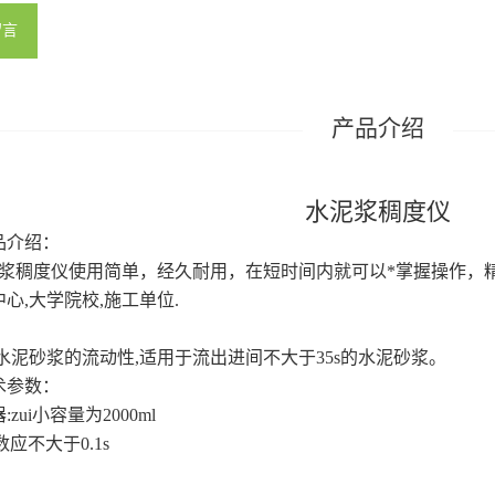
留言
水泥浆稠度仪
品介绍：
浆稠度仪使用简单，经久耐用，在短时间内就可以*掌握操作，
中心
,
大学院校
,
施工单位
.
水泥砂浆的流动性
,
适用于流出进间不大于
35s
的水泥砂浆。
术参数：
器
:
zui小容量为
2000ml
读数应不大于
0.1s