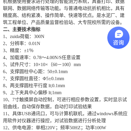
机根据使用要求进行处理的智能测力系统，具备打印、数据
联网、数据网络传输等功能。与普通电动抗折机相比，具有
精度高、结构紧凑、操作简单、快速等优点。是水泥厂、建
筑工程单位、产品质量监督检验站、大专院校所需的设备。
二、主要技术指标
1、zuida荷载：300N
2、分辨率：0.01N
3、精度：±1％
4、加载速率：0.78～4.00N/S任意设置
5、试件尺寸：10×10×（60－100）mm
6、支撑圆柱中心距：50±0.1mm
7、支撑圆柱直径：Φ5±0.1mm
8、两支撑圆柱平行度 lt;0.1mm
9、上下夹具中心偏移 lt;1mm
10、7寸触摸屏自动控制，可进行相应参数设置，实时显示试
验曲线，自动保存数据，自动打印试验结果
11、具体USB通讯口，可与计算机联机，通过windows系统应
用软件对仪器进行操控，对试验数据进行分析处理
12、供电电源：单相220V；频率50HZ；功率100W