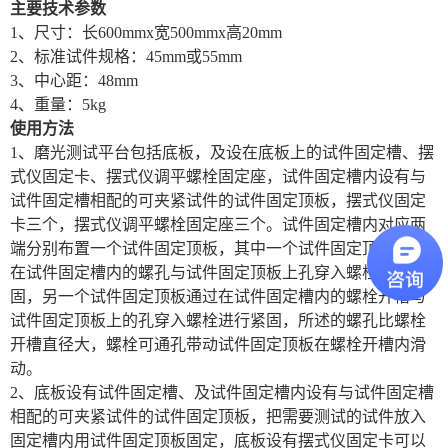
主要技术参数
1、尺寸：长600mmx宽500mmx高20mm
2、标准试件规格：45mm或55mm
3、中心距：48mm
4、重量：5kg
使用方法
1、磨光测试平台包括底板，及设在底板上的试件固定槽、摆
式仪固定卡、摆式仪调平螺栓固定座，试件固定槽内设有与
试件固定槽相配的可夹紧试件的试件固定顶板，摆式仪固定
卡三个，摆式仪调平螺栓固定座三个。试件固定槽内对应两
端分别布置一个试件固定顶板，其中一个试件固定顶板通过
在试件固定槽内的螺孔与试件固定顶板上孔穿入螺栓进行紧
固，另一个试件固定顶板通过在试件固定槽内的螺栓开槽与
试件固定顶板上的孔穿入螺栓进行紧固，所述的螺孔比螺栓
开槽直径大，螺栓可通孔带动试件固定顶板在螺栓开槽内滑
动。
2、底板设有试件固定槽、及试件固定槽内设有与试件固定槽
相配的可夹紧试件的试件固定顶板，把需要测试的试件放入
固定槽内用试件固定顶板固定，底板设有摆式仪固定卡可以