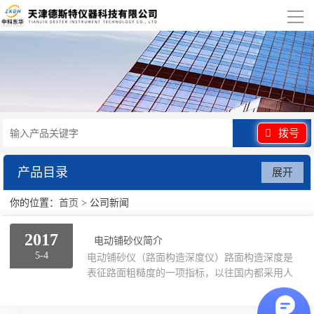
导
航
网站首页
关于我们
产品展示
拨号
行业应用
产品目录
展开
视频展示
你的位置：
首页
> 公司新闻
水泥砂浆类试验仪器
2017
资讯中心
混凝土类检测设备
电动铺砂仪简介
5-4
电动铺砂仪（路面构造深度仪）路面构造深度是
联系我们
表征路面粗糙度的一项指标，以往国内都采用人
沥青类试验仪器
工铺砂法测定构造深度，尽管其方法简便，但人
为误差太大，缺乏实际操作标准，这一情况已不
防水卷材类试验仪器