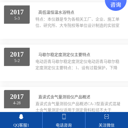
能满足我国道路部门测试的需要。本仪器按部标
JTJ059-95《公路路基路面现场测试规程》
2017
陶瓷砖系列
高低温恒温水浴特点
（T0962-95）试验规程设计，1992年12月生产出
5-3
特点：本仪器是专为各相关工厂、企业、施工单
我国*台国产化样机，并进行了实地检测鉴定与
土工类试验仪器
位、研究所、大专院校等单位设计制造的实验室
日本的电动粗糙仪进行了同等条件的对比测定分
仪器。使用新型的致冷压缩机组，致冷效果好，
析，结果表明我厂生产的电动铺砂仪其性能与进
噪音低，深受各单位实验室工作人员的欢迎。它
建筑节能类试验仪器
口产品相仿，*可以满足测试条件需要。电动铺...
以设计容积大、控温精度高的特点，尤其适合公
路工程建设的各实验室使用。
塑料管材检测试验机
2017
马歇尔稳定度测定仪主要特点
5-2
电动沥青马歇尔稳定度测定仪电动沥青马歇尔稳
定度测定仪主要特点：1、设有过载保护，下降
过位保护。2、操作简便，测试数据准确，性能
稳定可靠。3、仪器自动试验，显示并打印稳定
度及对应的流值，绘制试件受力变形的坐标曲线
图。4、可存储15组试件的试验结果。5、大型液
2017
直读式含气量测验仪产品概述
晶屏显示曲线和稳定度及流值。6、流值检测有
4-28
直读式含气量测验仪产品概述CA-3型直读式混凝
单路与双路两种。7、试验由仪器或计算机自动
土含气量测定仪适用于测定骨料粒径不大于
控制，试件受压变形过程数据及曲线由计算机自
40mm，含气量不大于10%，有坍落度的混凝土拌
动存盘并显示，可通过打印机打印输出，彩色喷
合物中的含气量，符合交通部发布JTGE30-
墨打印机。8、*的自动分析软件，按照《沥青混
QQ客服1
电话咨询
关注微信