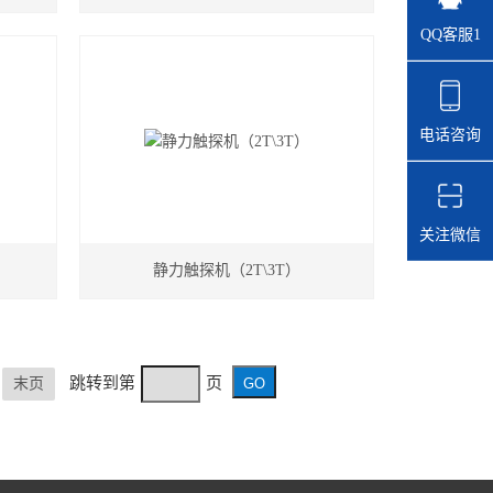
QQ客服1
电话咨询
关注微信
静力触探机（2T\3T）
跳转到第
页
末页