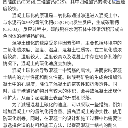
四硅酸钙
(C3S)和二硅酸钙(C2S)，其中四硅酸钙的碳化反应速
度较快。
土工类试验仪器
混凝土碳化的原理是二氧化碳通过渗透进入混凝土中，
与水泥石体中的氢氧化钙
(Ca(OH)2)发生反应，生成碳酸钙
建筑节能类试验仪器
(CaC03)。反应过程中，碳酸钙在水泥石体中逐渐沉积形成白
色固体的碳酸钙矿物。
塑料管材检测试验机
混凝土碳化的速度受多种因素影响，主要包括环境中的
二氧化碳浓度、湿度、温度、混凝土性质等。在二氧化碳浓
度较高、湿度较大、温度较高以及混凝土中存在较多孔隙的
情况下，混凝土的碳化速度会加快。
混凝土碳化会导致混凝土中钢筋的腐蚀，进而影响混凝
土结构的力学性能和耐久性能。碳酸钙矿物的生成会增加混
凝土中的孔隙度，降低了混凝土的密实性和抗渗透性。同
时，由于碳酸钙矿物具有较大的体积，会导致混凝土出现体
积扩大，从而引起混凝土表面的开裂和脱落。
为了减缓混凝土碳化的速度，可以采取一些措施，例如
增加混凝土中的氢氧化钙含量、提高混凝土的密实性、使用
防碳化剂等。同时，在混凝土的设计和施工过程中也需要注
意选择合适的材料和施工方法，以提高混凝士结构的耐久