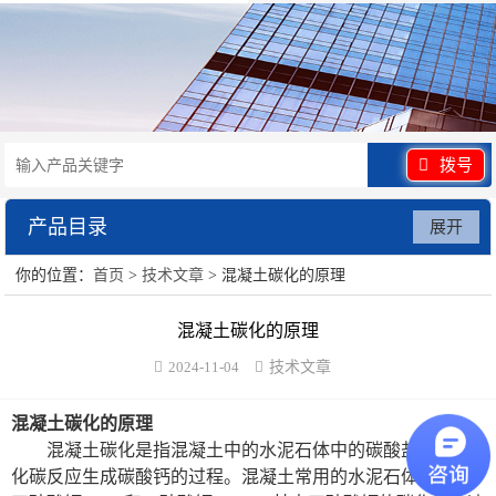
拨号
产品目录
展开
你的位置：
首页
>
技术文章
> 混凝土碳化的原理
水泥砂浆类试验仪器
混凝土碳化的原理
混凝土类检测设备
2024-11-04
技术文章
沥青类试验仪器
混凝土碳化的原理
防水卷材类试验仪器
混凝土碳化是指混凝土中的水泥石体中的碳酸盐与二氧
化碳反应生成碳酸钙的过程。混凝土常用的水泥石体主要是
陶瓷砖系列