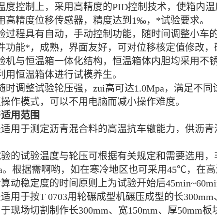
温度控制上，采用高精度的PID控制技术，使箱内温度严
用高精度位移传感器，精度达到1‰，*试验要求。
试验过程具有自动，手动控制功能，随时间调整小车
件功能*，成熟，界面友好，可对位移核定值修改，
试验机与恒温箱一体化结构，恒温箱体内胆均采用不
利用恒温箱体进行试模养生。
随时调整试验轮压强，zui高可达1.0Mpa，满足不
双操作模式，可以不用电脑而减小操作难度。
与适用范围
法适用于测定沥青混合料的高温抗车辙能力，供沥青
试验的试验温度与轮压可根据有关规定和需要选用，
MPa。根据需啊哟，如在寒冷地区也可采用45℃，在
算动稳定度的时间原则上为试验开始后45min~60m
适用于按T 0703用轮碾成型机碾压成型的长300mm
于现场切割制作长300mm、宽150mm、厚50m