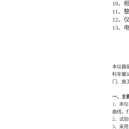
10、
11、
12、
13、
本仪器是
料车辙
门、施
一、主
1、本
曲线，
2、试
3、采