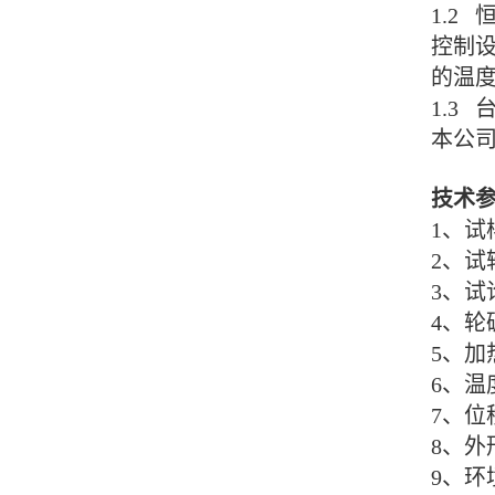
1.2
控制设
的温
1.3
本公
技术
1、试样
2、试
3、试论
4、轮
5、加
6、温
7、位移
8、外形
9、环