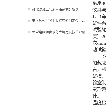
采用4
仪具
硬化混凝土气泡间距系数分析仪｜参数检测与行业标准详解
1、1
非接触式混凝土收缩变形测定仪：早龄期收缩检测核心设备
试件台
试验轮
新型电脑沥青软化点测定仪技术介绍
度）2
次/m
动试
注：
加载装
右，
试模：
验室制
变形测
计。
温度检