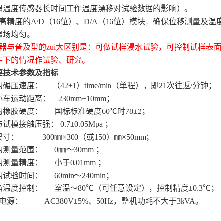
隅温度传感器长时间工作温度漂移对试验数据的影响）。
用高精度的A/D（16位）、D/A（16位）模块，确保位移测量
温场均匀。
器与普及型的zui大区别是：可做试样浸水试验，可控制试样表
件下的情况作试验、研究。
要技术参数及指标
轮的碾压速度： （42±1）time/min（单程），即21次往返/分钟；
验小车运动距离： 230mm±10mm；
轮的橡胶硬度： 国标标准硬度60℃时78±2
；
与试模接触压强： 0.7±0.05Mpa ；
模尺寸： 300㎜×300（或150）㎜×50mm；
移的测量范围： 0㎜～30mm ；
移的测量精度： 小于0.01mm ；
的试验时间： 60min～240min；
温箱温度控制： 室温～80℃（可任意设定），控制精度±0.3℃；
工作电源： AC380V±5%、50Hz，整机功耗不大于3kVA。