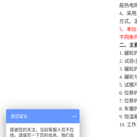
般热电
4、采
方式，
5
、本仪
不同条
二、主
1. 碾
2. 试
3. 碾
4. 碾轮
5. 试
6. 位
7. 位
8. 车辙
请您留言
9. 恒
10. 
感谢您的关注，当前客服人员不在
线，请填写一下您的信息，我们会