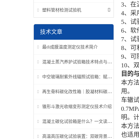
3、在
塑料管材检测试验机
4、采
5、
6、软
技术文章
7、
8、可
最di成膜温度测定仪技术简介
9、可
混凝土蒸汽养护试验箱技术特点与应用解析
10、
目的
中空玻璃耐紫外线辐照试验箱：赋能建筑玻璃质量检测新标准
本方
用。
再生骨料碳化改性箱｜胶凝材料碳化机理研究专用设备
车辙
锥形斗激光收缩变形测定仪技术介绍
0.7
明。计
混凝土碳化试验箱是什么？一文读懂它的功能、原理与标准要求
本方法
也适用
高温高压碳化试验装置：双碳背景下胶凝材料研究核心装备