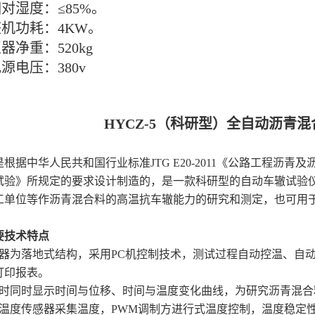
相对湿度：≤85%。
整机功耗：4KW。
仪器净重：520kg
电源电压：380v
HYCZ-5（科研型）全自动沥青
根据中华人民共和国行业标准JTG E20-2011《公路工程沥青及沥
试验》所规定的要求设计制造的，是一款科研型的自动车辙试验
工单位等作沥青混合料的高温抗车辙能力的研究和测定，也可用
要技术特点
仪器为落地式结构，采用PC机控制技术，测试过程自动控温、自
打印报表。
验时同时显示时间与位移、时间与温度变化曲线，为研究沥青混
用温度传感器采集温度，PWM调制方进行式温度控制，温度稳定