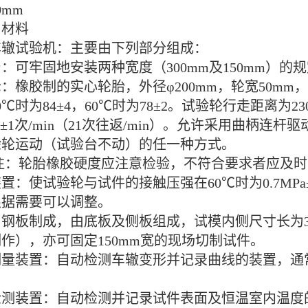
0mm
与材料
车辙试验机：主要由下列部分组成：
：可牢固地安装两种宽度（300mm及150mm）的
：橡胶制的实心轮胎，外径φ200mm，轮宽50mm
0℃时为84±4，60℃时为78±2。试验轮行走距离为23
in±1次/min（21次往返/min）。允许采用曲柄
验轮运动（试验台不动）的任一种方式。
轮胎橡胶硬度应注意检验，不符合要求者应及时
置：使试验轮与试件的接触压强在60℃时为0.7MPa±0
根据需要可以调整。
钢板制成，由底板及侧板组成，试模内侧尺寸长为300
作），亦可固定150mm宽的现场切制试件。
量装置：自动检测车辙变形并记录曲线的装置，通常
测装置：自动检测并记录试件表面及恒温室内温度的