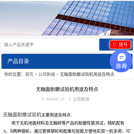
拨号
产品目录
展开
你的位置：
首页
>
公司新闻
> 无釉面耐磨试验机用途及特点
水泥砂浆类试验仪器
无釉面耐磨试验机用途及特点
混凝土类检测设备
2016-07-25
公司新闻
沥青类试验仪器
无釉面耐磨试验机
主要用途及特点:
防水卷材类试验仪器
用于无机地面材料及无釉砖等产品的耐磨性能测试，随机配有
A、B两种钢轮，通过更换钢轮和配重坨就能方便地实现一机多用、可
陶瓷砖系列