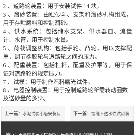
2 、道路轮装置：用于安装试件 14 块。
3 、溜砂装置：由贮砂斗、支架和溜砂机构组成，
土工类试验仪器
用于存贮磨料和控制溜砂。
建筑节能类试验仪器
4 、供水系统：包括储水支架、供水器皿、流量
计、水管，用于控制水量。
塑料管材检测试验机
5 、荷载调整机构：包括手轮、凸轮，用以支撑配
重，调节橡胶轮与道路轮之间的压力。
6 、配重装置：包括杠杆，配重及护罩等，用于保
证对道路轮的规定压力。
7 、试模：用于制作石料磨光试件。
8 、电器控制装置：用于控制道路轮所需转动圈数
及送砂量的多少。
上一篇：
下一篇：
水泥试验小磨安装及
接缝不透水性试验装
试车
置
地址：天津市北辰区广源街北辰西道北侧荣康园13-1-1204