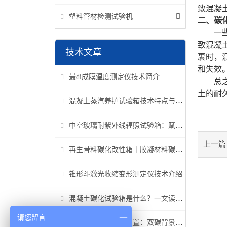
致混凝
塑料管材检测试验机
二、
碳
一
致混凝
技术文章
裹时，
和失效
最di成膜温度测定仪技术简介
总
土
的耐
混凝土蒸汽养护试验箱技术特点与应用解析
中空玻璃耐紫外线辐照试验箱：赋能建筑玻璃质量检测新标准
上一篇
再生骨料碳化改性箱｜胶凝材料碳化机理研究专用设备
锥形斗激光收缩变形测定仪技术介绍
混凝土碳化试验箱是什么？一文读懂它的功能、原理与标准要求
请您留言
高温高压碳化试验装置：双碳背景下胶凝材料研究核心装备